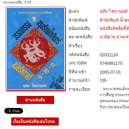
คะแนนเฉลี่ย : 0.00
ผู้แต่ง
อุทัย ไชยานนท์
สำนักพิมพ์
สำนักพิมพ์ น้ำฝ
ชนิดหนังสือ­
หนังสือลิขสิทธิ์
หมวดหนังสือ­
นวนิยาย อ่านเล
หัวเรื่อง
-
รหัสหนังสือ­
02001124
เลข ISBN
9746881175
ปีที่นำเข้า
2005-07-01
จำนวนหน้า
195
รายละเอียด
...พระบาทสมเด็จพร
การฟื้นฟูวรรณกรร
อ่านหนังสือ
ยุคทองของวรรณกรรม
รับการยกย่องเป็น
เก็บเป็นหนังสือเล่มโปรด