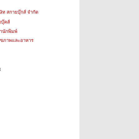
ษัท สกายบุ๊กส์ จำกัด
บุ๊คส์
สำนักพิมพ์
ว สุขภาพและอาหาร
3