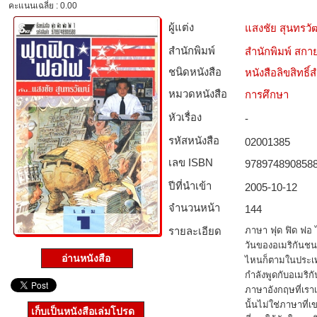
คะแนนเฉลี่ย : 0.00
ผู้แต่ง
แสงชัย สุนทรวั
สำนักพิมพ์
สำนักพิมพ์ สกาย
ชนิดหนังสือ­
หนังสือลิขสิทธิ์
หมวดหนังสือ­
การศึกษา
หัวเรื่อง
-
รหัสหนังสือ­
02001385
เลข ISBN
978974890858
ปีที่นำเข้า
2005-10-12
จำนวนหน้า
144
รายละเอียด
ภาษา ฟุด ฟิด ฟอ ไ
วันของอเมริกันชน
อ่านหนังสือ
ไหนก็ตามในประเทศ
กำลังพูดกับอเมริกั
ภาษาอังกฤษที่เรา
นั้นไม่ใช่ภาษาที่
เก็บเป็นหนังสือเล่มโปรด