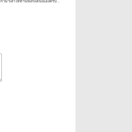
ิกามาเล่าให้ท่านฟังก็แค่นั้นเองครับ...