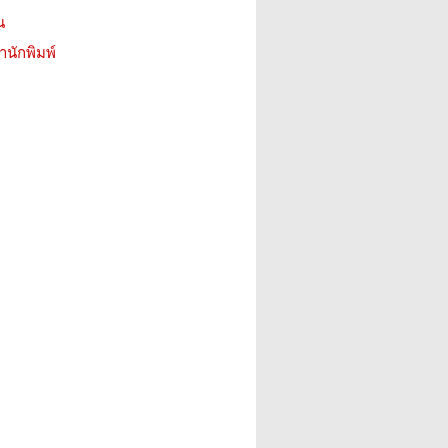
น
สำนักพิมพ์