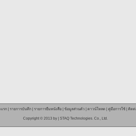
าแรก
|
รายการบันทึก
|
รายการยืมหนังสือ
|
ข้อมูลส่วนตัว
|
ดาวน์โหลด
|
คู่มือการใช้
|
ติดต
Copyright © 2013 by |
STAQ Technologies. Co., Ltd.