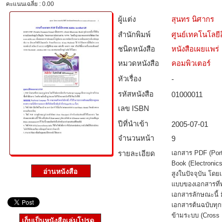
คะแนนเฉลี่ย : 0.00
ผู้แต่ง
สุนทร นิศากร
สำนักพิมพ์
ศูนย์เทคโนโลยี
ชนิดหนังสือ­
หนังสือเผยแพร่
หมวดหนังสือ­
คอมพิวเตอร์
หัวเรื่อง
-
รหัสหนังสือ­
01000011
เลข ISBN
ปีที่นำเข้า
2005-07-01
จำนวนหน้า
9
รายละเอียด
เอกสาร PDF (Port
Book (Electronics
สูงในปัจจุบัน โ
แบบของเอกสารที่
เอกสารลักษณะนี้
เอกสารต้นฉบับทุ
ข้ามระบบ (Cross P
เก็บเป็นหนังสือเล่มโปรด