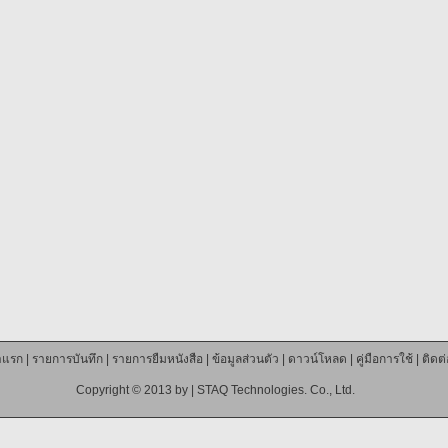
าแรก
|
รายการบันทึก
|
รายการยืมหนังสือ
|
ข้อมูลส่วนตัว
|
ดาวน์โหลด
|
คู่มือการใช้
|
ติดต
Copyright © 2013 by |
STAQ Technologies. Co., Ltd.