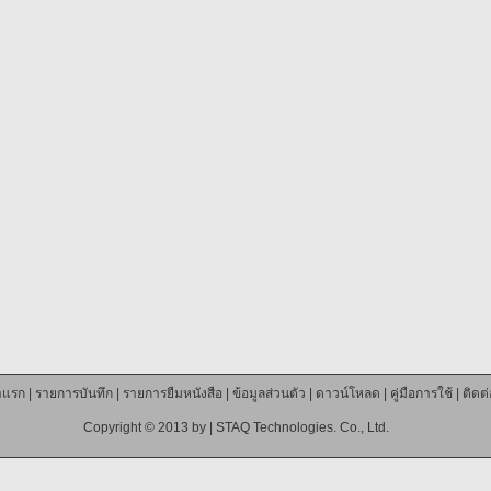
าแรก
|
รายการบันทึก
|
รายการยืมหนังสือ
|
ข้อมูลส่วนตัว
|
ดาวน์โหลด
|
คู่มือการใช้
|
ติดต
Copyright © 2013 by |
STAQ Technologies. Co., Ltd.