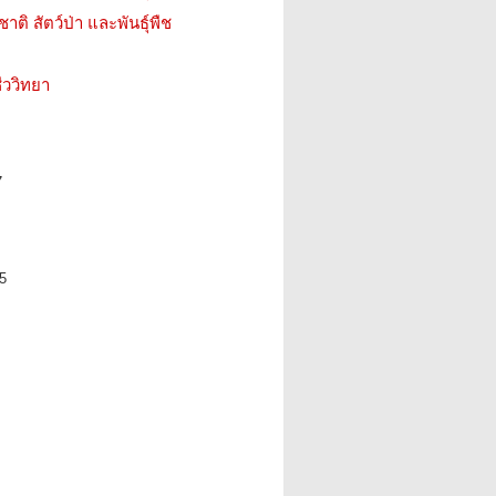
ติ สัตว์ป่า และพันธุ์พืช
ววิทยา
7
5