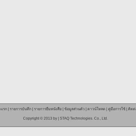
าแรก
|
รายการบันทึก
|
รายการยืมหนังสือ
|
ข้อมูลส่วนตัว
|
ดาวน์โหลด
|
คู่มือการใช้
|
ติดต
Copyright © 2013 by |
STAQ Technologies. Co., Ltd.