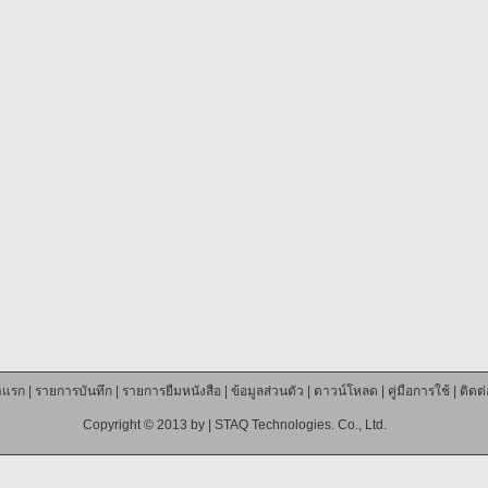
าแรก
|
รายการบันทึก
|
รายการยืมหนังสือ
|
ข้อมูลส่วนตัว
|
ดาวน์โหลด
|
คู่มือการใช้
|
ติดต
Copyright © 2013 by |
STAQ Technologies. Co., Ltd.