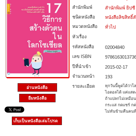
สำนักพิมพ์
สำนักพิมพ์ ยิปซี
ชนิดหนังสือ­
หนังสือลิขสิทธิ์
หมวดหนังสือ­
ทั่วไป
หัวเรื่อง
รหัสหนังสือ­
02004840
เลข ISBN
978616301373
ปีที่นำเข้า
2015-02-17
จำนวนหน้า
193
รายละเอียด
ทุกวันนี้พูดได้ว
อ่านหนังสือ
ไอดอลได้ แค่แสดงคว
ยืมหนังสือ
ถ้าแปลกไม่เหมือนใ
กระแส กดแชร์ กดไ
ไม่ทันข้ามคืนคนที
เก็บเป็นหนังสือเล่มโปรด