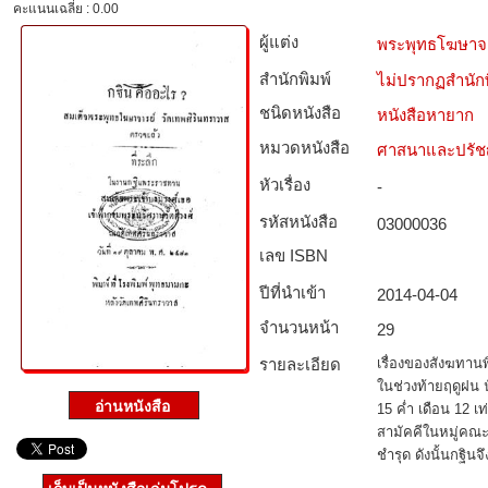
คะแนนเฉลี่ย : 0.00
ผู้แต่ง
พระพุทธโฆษาจ
สำนักพิมพ์
ไม่ปรากฏสำนักพ
ชนิดหนังสือ­
หนังสือหายาก
หมวดหนังสือ­
ศาสนาและปรั
หัวเรื่อง
-
รหัสหนังสือ­
03000036
เลข ISBN
ปีที่นำเข้า
2014-04-04
จำนวนหน้า
29
รายละเอียด
เรื่องของสังฆทานพ
ในช่วงท้ายฤดูฝน น
15 ค่ำ เดือน 12 เ
สามัคคีในหมู่คณะส
ชำรุด ดังนั้นกฐินจ