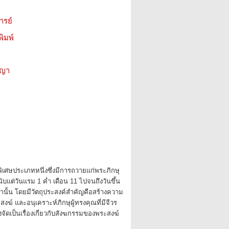
ารย์
ิมพ์
ชญา
ิเศษประเภทหนึ่งซึ่งมีการถวายแก่พระภิกษุ
ับแต่วันแรม 1 ค่ำ เดือน 11 ไปจนถึงวันขึ้น
ท่านั้น โดยมีวัตถุประสงค์สำคัญคือสร้างความ
งฆ์ และอนุเคราะห์ภิกษุผู้ทรงคุณที่มีจีวร
ึงจัดเป็นเรื่องเกี่ยวกับสังฆกรรมของพระสงฆ์