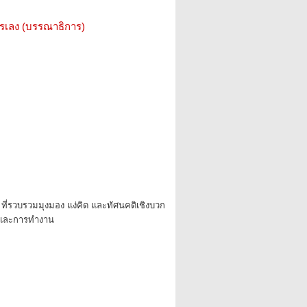
รรเลง (บรรณาธิการ)
ที่รวบรวมมุงมอง แง่คิด และทัศนคติเชิงบวก
ตและการทำงาน