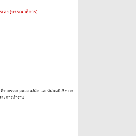
รรเลง (บรรณาธิการ)
ที่รวบรวมมุงมอง แง่คิด และทัศนคติเชิงบวก
ตและการทำงาน