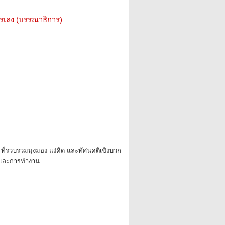
รรเลง (บรรณาธิการ)
ที่รวบรวมมุงมอง แง่คิด และทัศนคติเชิงบวก
ตและการทำงาน