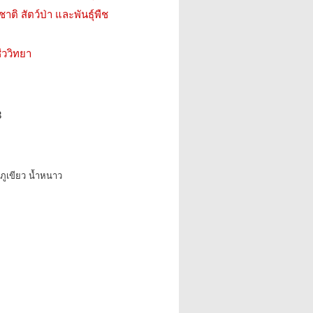
ติ สัตว์ป่า และพันธุ์พืช
ววิทยา
3
าภูเขียว น้ำหนาว