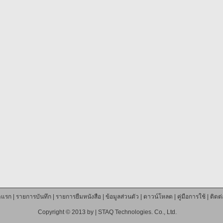
าแรก
|
รายการบันทึก
|
รายการยืมหนังสือ
|
ข้อมูลส่วนตัว
|
ดาวน์โหลด
|
คู่มือการใช้
|
ติดต
Copyright © 2013 by |
STAQ Technologies. Co., Ltd.