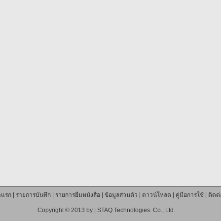
าแรก
|
รายการบันทึก
|
รายการยืมหนังสือ
|
ข้อมูลส่วนตัว
|
ดาวน์โหลด
|
คู่มือการใช้
|
ติดต
Copyright © 2013 by |
STAQ Technologies. Co., Ltd.