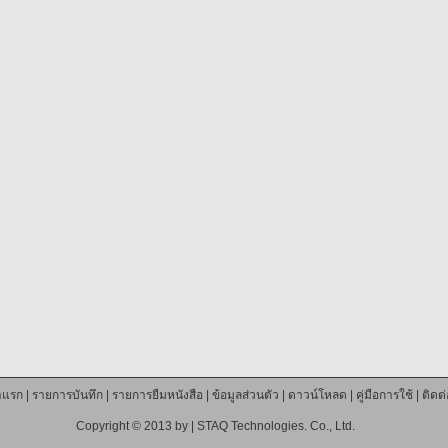
าแรก
|
รายการบันทึก
|
รายการยืมหนังสือ
|
ข้อมูลส่วนตัว
|
ดาวน์โหลด
|
คู่มือการใช้
|
ติดต
Copyright © 2013 by |
STAQ Technologies. Co., Ltd.