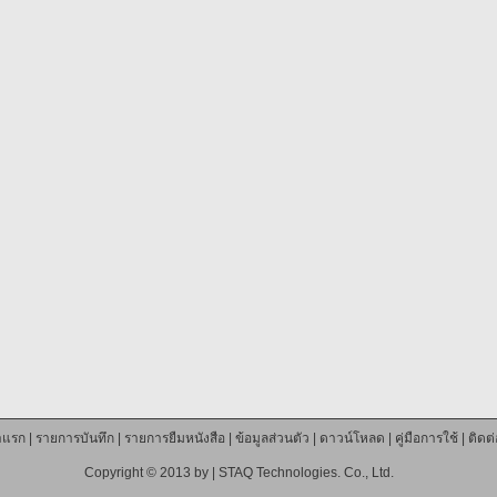
าแรก
|
รายการบันทึก
|
รายการยืมหนังสือ
|
ข้อมูลส่วนตัว
|
ดาวน์โหลด
|
คู่มือการใช้
|
ติดต
Copyright © 2013 by |
STAQ Technologies. Co., Ltd.