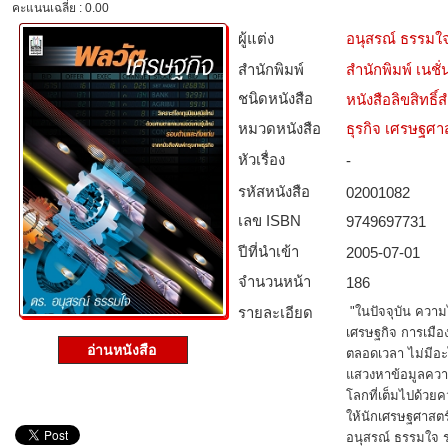
คะแนนเฉลี่ย : 0.00
ผู้แต่ง
อนุสรณ์ ธรรมใ
สำนักพิมพ์
สำนักพิมพ์ เนชั่น
ชนิดหนังสือ­
หนังสือลิขสิทธิ์
หมวดหนังสือ­
ธุรกิจ เศรษฐศ
หัวเรื่อง
-
รหัสหนังสือ­
02001082
เลข ISBN
9749697731
ปีที่นำเข้า
2005-07-01
จำนวนหน้า
186
รายละเอียด
"ในปัจจุบัน ควา
เศรษฐกิจ การเมือ
อ่านหนังสือ
ตลอดเวลา ไม่มีอะไ
แสวงหาข้อมูลความร
โลกที่เต็มไปด้วยคว
ให้นักเศรษฐศาสตร
อนุสรณ์ ธรรมใจ 