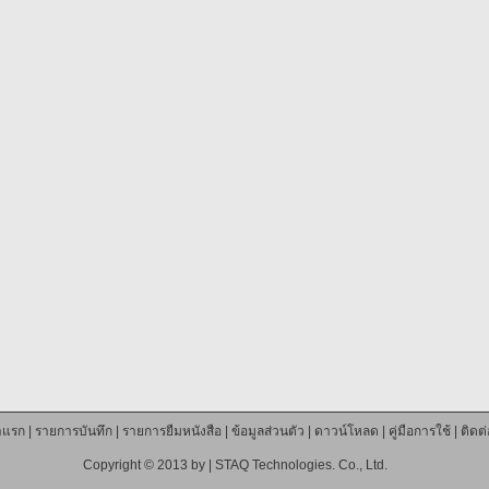
าแรก
|
รายการบันทึก
|
รายการยืมหนังสือ
|
ข้อมูลส่วนตัว
|
ดาวน์โหลด
|
คู่มือการใช้
|
ติดต
Copyright © 2013 by |
STAQ Technologies. Co., Ltd.