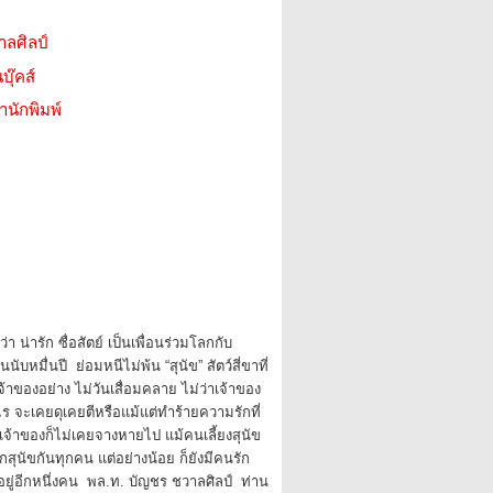
าลศิลป์
บุ๊คส์
สำนักพิมพ์
ื่อว่า น่ารัก ซื่อสัตย์ เป็นเพื่อนร่วมโลกกับ
ับหมื่นปี ย่อมหนีไม่พ้น “สุนัข” สัตว์สี่ขาที่
จ้าของอย่าง ไม่วันเสื่อมคลาย ไม่ว่าเจ้าของ
นไร จะเคยดุเคยตีหรือแม้แต่ทำร้ายความรักที่
เจ้าของก็ไม่เคยจางหายไป แม้คนเลี้ยงสุนัข
ักสุนัขกันทุกคน แต่อย่างน้อย ก็ยังมีคนรัก
ี้อยู่อีกหนึ่งคน พล.ท. บัญชร ชวาลศิลป์ ท่าน