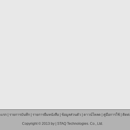
าแรก
|
รายการบันทึก
|
รายการยืมหนังสือ
|
ข้อมูลส่วนตัว
|
ดาวน์โหลด
|
คู่มือการใช้
|
ติดต
Copyright © 2013 by |
STAQ Technologies. Co., Ltd.