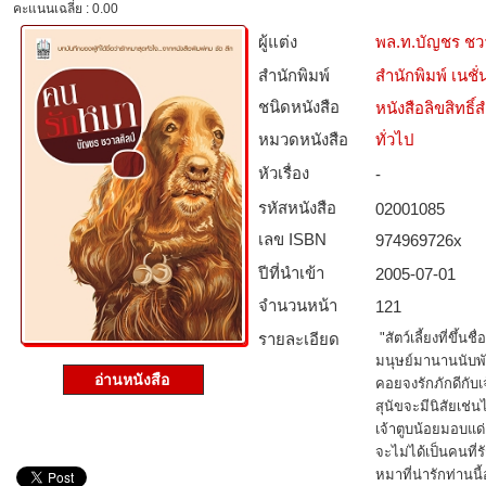
คะแนนเฉลี่ย : 0.00
ผู้แต่ง
พล.ท.บัญชร ชว
สำนักพิมพ์
สำนักพิมพ์ เนชั่น
ชนิดหนังสือ­
หนังสือลิขสิทธิ์
หมวดหนังสือ­
ทั่วไป
หัวเรื่อง
-
รหัสหนังสือ­
02001085
เลข ISBN
974969726x
ปีที่นำเข้า
2005-07-01
จำนวนหน้า
121
รายละเอียด
"สัตว์เลี้ยงที่ขึ้นช
มนุษย์มานานนับพันน
อ่านหนังสือ
คอยจงรักภักดีกับเ
สุนัขจะมีนิสัยเช่
เจ้าตูบน้อยมอบแด่
จะไม่ได้เป็นคนที่ร
หมาที่น่ารักท่านน