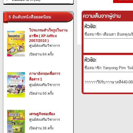
ความเห็นจากผู้อ่าน
5 อันดับหนังสือยอดนิยม
หัวข้อ:
โปรแกรมสำเร็จรูปในงาน
ชื่อสมาชิก เตือนตา อินทคุณจ
อาชีพ ( XP /office
2007/2010 )
ศูนย์ส่งเสริมวิชาการ
เปิดอ่าน 64 ครั้ง
หัวข้อ:
ชื่อสมาชิก Yanyong Ptm วันท
ภาษาอังกฤษเพื่อการ
สื่อสาร 1
าาาาาาาึ6รับ​าา​​า​ษาสสี440
ศูนย์ส่งเสริมวิชาการ
เปิดอ่าน 50 ครั้ง
เศรษฐกิจพอเพียง
ศูนย์ส่งเสริมวิชาการ
เปิดอ่าน 38 ครั้ง