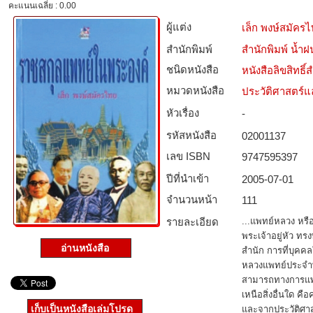
คะแนนเฉลี่ย : 0.00
ผู้แต่ง
เล็ก พงษ์สมัคร
สำนักพิมพ์
สำนักพิมพ์ น้ำฝ
ชนิดหนังสือ­
หนังสือลิขสิทธิ์
หมวดหนังสือ­
ประวัติศาสตร์แล
หัวเรื่อง
-
รหัสหนังสือ­
02001137
เลข ISBN
9747595397
ปีที่นำเข้า
2005-07-01
จำนวนหน้า
111
รายละเอียด
...แพทย์หลวง หรื
พระเจ้าอยู่หัว ทร
อ่านหนังสือ
สำนัก การที่บุคค
หลวงแพทย์ประจำพ
สามารถทางการแพทย
เหนือสิ่งอื่นใด ค
เก็บเป็นหนังสือเล่มโปรด
และจากประวัติศาส