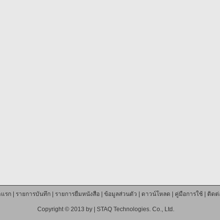
าแรก
|
รายการบันทึก
|
รายการยืมหนังสือ
|
ข้อมูลส่วนตัว
|
ดาวน์โหลด
|
คู่มือการใช้
|
ติดต
Copyright © 2013 by |
STAQ Technologies. Co., Ltd.