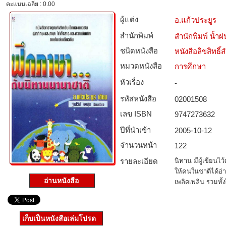
คะแนนเฉลี่ย : 0.00
ผู้แต่ง
อ.แก้วประยูร
สำนักพิมพ์
สำนักพิมพ์ น้ำฝ
ชนิดหนังสือ­
หนังสือลิขสิทธิ์
หมวดหนังสือ­
การศึกษา
หัวเรื่อง
-
รหัสหนังสือ­
02001508
เลข ISBN
9747273632
ปีที่นำเข้า
2005-10-12
จำนวนหน้า
122
รายละเอียด
นิทาน มีผู้เขียนไ
ให้คนในชาติได้อ
อ่านหนังสือ
เพลิดเพลิน รวมทั้
เก็บเป็นหนังสือเล่มโปรด