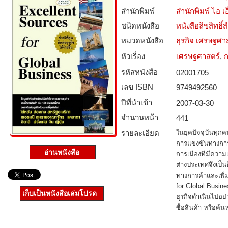
สำนักพิมพ์
สำนักพิมพ์ ไอ เอ็
ชนิดหนังสือ­
หนังสือลิขสิทธิ์
หมวดหนังสือ­
ธุรกิจ เศรษฐศ
หัวเรื่อง
เศรษฐศาสตร์
,
ก
รหัสหนังสือ­
02001705
เลข ISBN
9749492560
ปีที่นำเข้า
2007-03-30
จำนวนหน้า
441
รายละเอียด
ในยุคปัจจุบันทุกคน
การแข่งขันทางการ
อ่านหนังสือ
การเมืองที่มีควา
ต่างประเทศจึงเป็น
ทางการค้าและเพิ่
for Global Business
เก็บเป็นหนังสือเล่มโปรด
ธุรกิจดำเนินไปอย่
ซื้อสินค้า หรือค้น