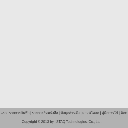
าแรก
|
รายการบันทึก
|
รายการยืมหนังสือ
|
ข้อมูลส่วนตัว
|
ดาวน์โหลด
|
คู่มือการใช้
|
ติดต
Copyright © 2013 by |
STAQ Technologies. Co., Ltd.