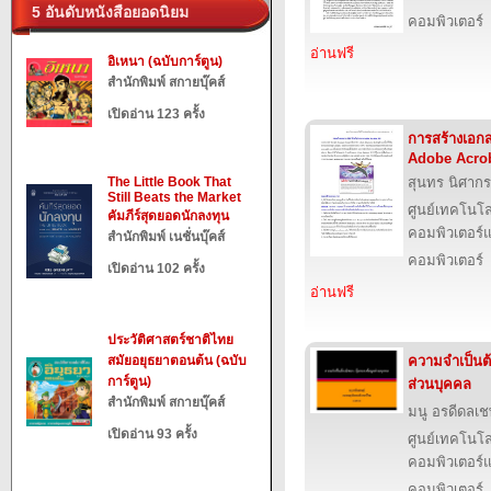
5 อันดับหนังสือยอดนิยม
คอมพิวเตอร์
อ่านฟรี
อิเหนา (ฉบับการ์ตูน)
สำนักพิมพ์ สกายบุ๊คส์
เปิดอ่าน 123 ครั้ง
การสร้างเอก
Adobe Acrob
The Little Book That
สุนทร นิศากร
Still Beats the Market
ศูนย์เทคโนโล
คัมภีร์สุดยอดนักลงทุน
คอมพิวเตอร์แ
สำนักพิมพ์ เนชั่นบุ๊คส์
คอมพิวเตอร์
เปิดอ่าน 102 ครั้ง
อ่านฟรี
ประวัติศาสตร์ชาติไทย
สมัยอยุธยาตอนต้น (ฉบับ
ความจำเป็นต้
การ์ตูน)
ส่วนบุคคล
สำนักพิมพ์ สกายบุ๊คส์
มนู อรดีดลเช
เปิดอ่าน 93 ครั้ง
ศูนย์เทคโนโล
คอมพิวเตอร์แ
คอมพิวเตอร์