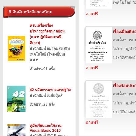
เทคโนโลยี ว
5 อันดับหนังสือยอดนิยม
อ่านฟรี
ครบเครื่องเรื่อง
บริหารธุรกิจขนาดย่อม
เรื่องเมืองพิ
(แนวปฏิบัติและกรณี
สมเด็จฯ กร
ศึกษา)
สำนักพิมพ์ สมาคมส่งเสริม
ไม่ปรากฏสำนั
เทคโนโลยี (ไทย-ญี่ปุ่น)
ประวัติศาสตร์
ส.ส.ท.
อ่านฟรี
เปิดอ่าน 91 ครั้ง
เรื่องก่อนประ
42 นวัตกรรมทางเศรษฐกิจ
สมเด็จฯ กร
สำนักพิมพ์ เนชั่นบุ๊คส์
ไม่ปรากฏสำนั
เปิดอ่าน 23 ครั้ง
ประวัติศาสตร์
อ่านฟรี
คู่มือเรียนและใช้งาน
Visual Basic 2010
สำนักพิมพ์ IDC Premier