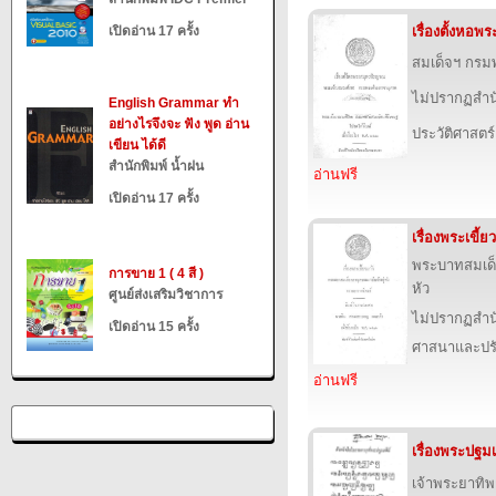
เปิดอ่าน 17 ครั้ง
เรื่องตั้งหอ
สมเด็จฯ กร
ไม่ปรากฏสำนั
English Grammar ทำ
อย่างไรจึงจะ ฟัง พูด อ่าน
ประวัติศาสตร์
เขียน ได้ดี
สำนักพิมพ์ น้ำฝน
อ่านฟรี
เปิดอ่าน 17 ครั้ง
เรื่องพระเขี้ย
พระบาทสมเด็จ
การขาย 1 ( 4 สี )
หัว
ศูนย์ส่งเสริมวิชาการ
ไม่ปรากฏสำนั
เปิดอ่าน 15 ครั้ง
ศาสนาและปร
อ่านฟรี
เรื่องพระปฐมเ
เจ้าพระยาทิ