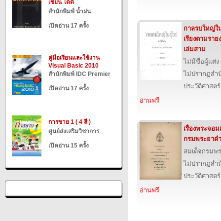
เขียน ได้ดี
สำนักพิมพ์ น้ำฝน
เปิดอ่าน 17 ครั้ง
กาลรบใหญ่ในย
เรียงตามราย
เล่มสาม
คู่มือเรียนและใช้งาน
ไม่มีชื่อผู้แต่ง
Visual Basic 2010
ไม่ปรากฏสำนั
สำนักพิมพ์ IDC Premier
ประวัติศาสตร์
เปิดอ่าน 17 ครั้ง
อ่านฟรี
การขาย 1 ( 4 สี )
เรื่องพระจอม
ศูนย์ส่งเสริมวิชาการ
กรมพระยาดำ
เปิดอ่าน 15 ครั้ง
สมเด็จกรมพ
ไม่ปรากฏสำนั
ประวัติศาสตร์
อ่านฟรี