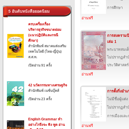
การศึกษา
5 อันดับหนังสือยอดนิยม
อ่านฟรี
ครบเครื่องเรื่อง
บริหารธุรกิจขนาดย่อม
(แนวปฏิบัติและกรณี
การสงครามป้
ศึกษา)
เล่ม 1
สำนักพิมพ์ สมาคมส่งเสริม
พระบาทสมเด็จ
เทคโนโลยี (ไทย-ญี่ปุ่น)
ส.ส.ท.
ไม่ปรากฏสำนั
ประวัติศาสตร์
เปิดอ่าน 91 ครั้ง
อ่านฟรี
42 นวัตกรรมทางเศรษฐกิจ
สำนักพิมพ์ เนชั่นบุ๊คส์
การตั้งกิ่งอ
ไม่มีชื่อผู้แต่ง
เปิดอ่าน 23 ครั้ง
ไม่ปรากฏสำนั
การเมืองแล
English Grammar ทำ
อย่างไรจึงจะ ฟัง พูด อ่าน
อ่านฟรี