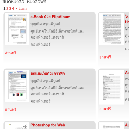
ชนิดหนังสือ: หนังสือฟรี
1
2
3
4
>
Last ›
e-Book ด้วย FlipAlbum
โป
H
บุญเลิศ อรุณพิบูลย์
บุ
ศูนย์เทคโนโลยีอิเล็กทรอนิกส์และ
ศู
คอมพิวเตอร์แห่งชาติ
คอ
คอมพิวเตอร์
คอ
อ่านฟรี
อ่านฟรี
Ac
ตกแต่งเว็บด้วยกราฟิก
w3
บุญเลิศ อรุณพิบูลย์
ศู
ศูนย์เทคโนโลยีอิเล็กทรอนิกส์และ
คอ
คอมพิวเตอร์แห่งชาติ
คอ
คอมพิวเตอร์
อ่านฟรี
อ่านฟรี
Photoshop for Web
Au