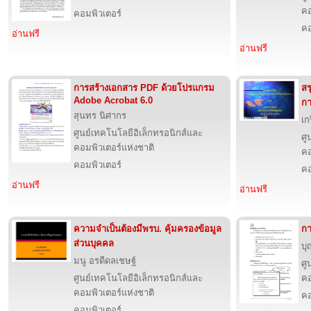
คอ
คอมพิวเตอร์
คอ
อ่านฟรี
อ่านฟรี
การสร้างเอกสาร PDF ด้วยโปรแกรม
สร
Adobe Acrobat 6.0
กา
สุนทร นิศากร
เก
ศูนย์เทคโนโลยีอิเล็กทรอนิกส์และ
ศู
คอมพิวเตอร์แห่งชาติ
คอ
คอมพิวเตอร์
คอ
อ่านฟรี
อ่านฟรี
ความจำเป็นต้องมีพรบ. คุ้มครองข้อมูล
กา
ส่วนบุคคล
บุ
มนู อรดีดลเชษฐ์
ศู
ศูนย์เทคโนโลยีอิเล็กทรอนิกส์และ
คอ
คอมพิวเตอร์แห่งชาติ
คอ
คอมพิวเตอร์