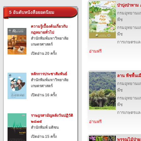
ป่าบุ่งป่าทา
5 อันดับหนังสือยอดนิยม
กรมอุทยานแห่ง
พืช
ความรู้เบื้องต้นเกี่ยวกับ
กรมอุทยานแห่ง
กฎหมายทั่วไป
พืช
สำนักพิมพ์มหาวิทยาลัย
การเกษตรและ
เกษตรศาสตร์
อ่านฟรี
เปิดอ่าน 20 ครั้ง
หลักการประชาสัมพันธ์
ลาน พืชพื้นเ
สำนักพิมพ์มหาวิทยาลัย
กรมอุทยานแห่ง
เกษตรศาสตร์
พืช
เปิดอ่าน 16 ครั้ง
กรมอุทยานแห่ง
พืช
การเกษตรและ
ราษฎรสามัญหลังวันปฏิวัติ
๒๔๗๕
อ่านฟรี
สำนักพิมพ์ มติชน
เปิดอ่าน 15 ครั้ง
พรรณไม้ป่าผ