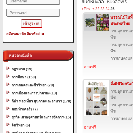
ชนิดหนังสือ: หนังสือฟรี
‹ First
<
22
23
24
25
พรรณไม้ในพื้
ประเทศไทย
กรมอุทยานแห่ง
สมัครสมาชิก
ลืมรหัสผ่าน
พืช
กรมอุทยานแห่ง
พืช
หมวดหนังสือ
การเกษตรและ
อ่านฟรี
กฎหมาย (19)
การศึกษา (150)
สิ่งมีชีวิตชน
การเกษตรและชีววิทยา (78)
กรมอุทยานแห่ง
การเมืองและการปกครอง (13)
พืช
กีฬา ท่องเที่ยว สุขภาพและอาหาร (178)
กรมอุทยานแห่ง
คอมพิวเตอร์ (77)
พืช
ธุรกิจ เศรษฐศาสตร์และการจัดการ (15)
การเกษตรและ
จิตวิทยา (6)
อ่านฟรี