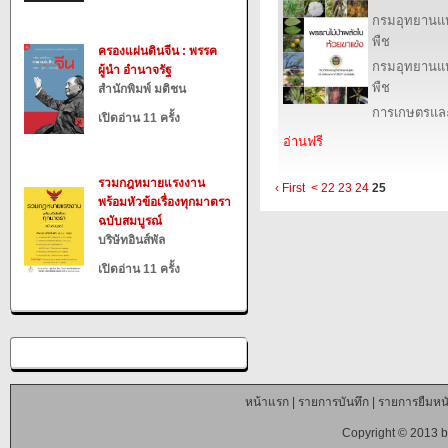
กรมอุทยานแห่ง
พืช
ครองแผ่นดินจีน : พรรค
กรมอุทยานแห่ง
ผู้นำ อำนาจรัฐ
พืช
สำนักพิมพ์ มติชน
การเกษตรและ
เปิดอ่าน 11 ครั้ง
อ่านฟรี
รวมกฎหมายแรงงาน
‹ First
<
22
23
24
25
พร้อมหัวข้อเรื่องทุกมาตรา
ฉบับสมบูรณ์
บริษัทอินส์พัล
เปิดอ่าน 11 ครั้ง
หน้าแรก
|
รายการบันทึก
|
รายการยืมหนั
Copyright © 2013 b