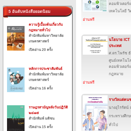
คอมพิวเตอร์แ
เทคโนโลยี ว
5 อันดับหนังสือยอดนิยม
อ่านฟรี
ความรู้เบื้องต้นเกี่ยวกับ
กฎหมายทั่วไป
สำนักพิมพ์มหาวิทยาลัย
นโยบาย ICT
เกษตรศาสตร์
ประเทศ
เปิดอ่าน 20 ครั้ง
ศ.ดร.ไพรัช ธ
ศูนย์เทคโนโล
คอมพิวเตอร์แ
หลักการประชาสัมพันธ์
กฎหมาย
สำนักพิมพ์มหาวิทยาลัย
เกษตรศาสตร์
อ่านฟรี
เปิดอ่าน 16 ครั้ง
รางวัลแด่คนช
ราษฎรสามัญหลังวันปฏิวัติ
นางอุไรรัตน์
๒๔๗๕
กระทรวงศึกษ
สำนักพิมพ์ มติชน
ทั่วไป
เปิดอ่าน 15 ครั้ง