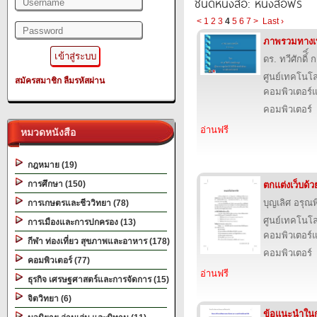
ชนิดหนังสือ: หนังสือฟรี
<
1
2
3
4
5
6
7
>
Last ›
ภาพรวมทางเ
ดร. ทวีศักดิ์ิ
ศูนย์เทคโนโล
สมัครสมาชิก
ลืมรหัสผ่าน
คอมพิวเตอร์แ
คอมพิวเตอร์
อ่านฟรี
หมวดหนังสือ
กฎหมาย (19)
การศึกษา (150)
ตกแต่งเว็บด้
บุญเลิศ อรุณพิ
การเกษตรและชีววิทยา (78)
ศูนย์เทคโนโล
การเมืองและการปกครอง (13)
คอมพิวเตอร์แ
กีฬา ท่องเที่ยว สุขภาพและอาหาร (178)
คอมพิวเตอร์
คอมพิวเตอร์ (77)
อ่านฟรี
ธุรกิจ เศรษฐศาสตร์และการจัดการ (15)
จิตวิทยา (6)
ข้อแนะนําใน