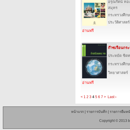
อรุณรัตน์ ทอ
สมุทร
กระทรวงศึกษ
ประวัติศาสตร์
อ่านฟรี
ก๊าซเรือนกร
ประหยัด ชิด
กระทรวงศึกษ
วิทยาศาสตร์
อ่านฟรี
<
1
2
3
4
5
6
7
>
Last ›
หน้าแรก
|
รายการบันทึก
|
รายการยืมหนั
Copyright © 2013 b