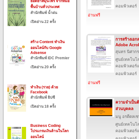
ยอดยาสมุนไพร จากหมอ
คอมพิวเตอร์
พื้นบ้านทั่วประเทศ
สำนักพิมพ์ น้ำฝน
อ่านฟรี
เปิดอ่าน 22 ครั้ง
การสร้างเอก
สร้าง Content ทำเงิน
Adobe Acrob
ออนไลน์กับ Google
สุนทร นิศากร
Adsense
สำนักพิมพ์ IDC Premier
ศูนย์เทคโนโล
คอมพิวเตอร์แ
เปิดอ่าน 20 ครั้ง
คอมพิวเตอร์
อ่านฟรี
ทำเงิน (รวย) ด้วย
Facebook
สำนักพิมพ์ ยิปซี
ความจำเป็นต้
เปิดอ่าน 18 ครั้ง
ส่วนบุคคล
มนู อรดีดลเช
ศูนย์เทคโนโล
Business Coding
คอมพิวเตอร์แ
โปรแกรมเงินล้านในโลก
ออนไลน์
คอมพิวเตอร์