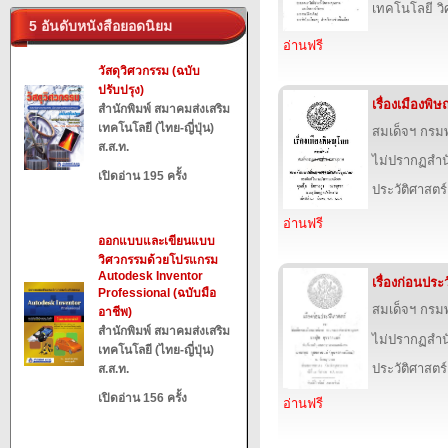
เทคโนโลยี ว
5 อันดับหนังสือยอดนิยม
อ่านฟรี
วัสดุวิศวกรรม (ฉบับ
ปรับปรุง)
เรื่องเมืองพิ
สำนักพิมพ์ สมาคมส่งเสริม
เทคโนโลยี (ไทย-ญี่ปุ่น)
สมเด็จฯ กร
ส.ส.ท.
ไม่ปรากฏสำนั
เปิดอ่าน 195 ครั้ง
ประวัติศาสตร์
อ่านฟรี
ออกแบบและเขียนแบบ
วิศวกรรมด้วยโปรแกรม
Autodesk Inventor
เรื่องก่อนประ
Professional (ฉบับมือ
สมเด็จฯ กร
อาชีพ)
สำนักพิมพ์ สมาคมส่งเสริม
ไม่ปรากฏสำนั
เทคโนโลยี (ไทย-ญี่ปุ่น)
ประวัติศาสตร์
ส.ส.ท.
เปิดอ่าน 156 ครั้ง
อ่านฟรี