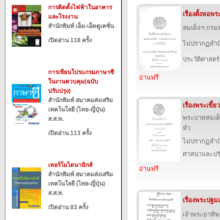
การติดตั้งไฟฟ้าในอาคาร
เรื่องตั้งหอ
และโรงงาน
สำนักพิมพ์ เอ็ม-เอ็ดดูเคชั่น
สมเด็จฯ กร
เปิดอ่าน 118 ครั้ง
ไม่ปรากฏสำนั
ประวัติศาสตร์
การเขียนโปรแกรมภาษาซี
อ่านฟรี
ในงานควบคุม(ฉบับ
ปรับปรุง)
สำนักพิมพ์ สมาคมส่งเสริม
เรื่องพระเขี้ย
เทคโนโลยี (ไทย-ญี่ปุ่น)
พระบาทสมเด็จ
ส.ส.ท.
หัว
เปิดอ่าน 113 ครั้ง
ไม่ปรากฏสำนั
ศาสนาและปร
เทอร์โมไดนามิกส์
อ่านฟรี
สำนักพิมพ์ สมาคมส่งเสริม
เทคโนโลยี (ไทย-ญี่ปุ่น)
ส.ส.ท.
เรื่องพระปฐมเ
เปิดอ่าน 83 ครั้ง
เจ้าพระยาทิ