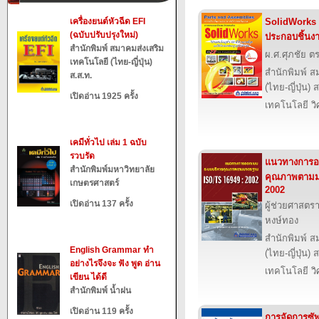
เครื่องยนต์หัวฉีด EFI
SolidWorks 
(ฉบับปรับปรุงใหม่)
ประกอบชิ้นง
สำนักพิมพ์ สมาคมส่งเสริม
ผ.ศ.ศุภชัย ตร
เทคโนโลยี (ไทย-ญี่ปุ่น)
สำนักพิมพ์ ส
ส.ส.ท.
(ไทย-ญี่ปุ่น) 
เปิดอ่าน 1925 ครั้ง
เทคโนโลยี ว
เคมีทั่วไป เล่ม 1 ฉบับ
รวบรัด
แนวทางการอ
สำนักพิมพ์มหาวิทยาลัย
คุณภาพตามม
เกษตรศาสตร์
2002
เปิดอ่าน 137 ครั้ง
ผู้ช่วยศาสตรา
หงษ์ทอง
สำนักพิมพ์ ส
English Grammar ทำ
(ไทย-ญี่ปุ่น) 
อย่างไรจึงจะ ฟัง พูด อ่าน
เทคโนโลยี ว
เขียน ได้ดี
สำนักพิมพ์ น้ำฝน
เปิดอ่าน 119 ครั้ง
การจัดการซั