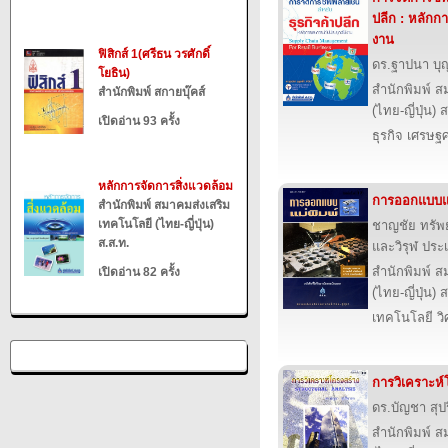
ปลีก : หลักก
งาน
ฟิสิกส์ 1(ศรีธน วรศักดิ์
ดร.ฐาปนา บุ
โยธิน)
สำนักพิมพ์ ส
สำนักพิมพ์ สกายบุ๊คส์
(ไทย-ญี่ปุ่น) 
เปิดอ่าน 93 ครั้ง
ธุรกิจ เศรษ
หลักการจัดการสิ่งแวดล้อม
การออกแบบแม
สำนักพิมพ์ สมาคมส่งเสริม
เทคโนโลยี (ไทย-ญี่ปุ่น)
ชาญชัย ทรัพย
ส.ส.ท.
และวิรุฬ ประเ
สำนักพิมพ์ ส
เปิดอ่าน 82 ครั้ง
(ไทย-ญี่ปุ่น) 
เทคโนโลยี ว
การวิเคราะห์
ดร.บัญชา สุป
สำนักพิมพ์ ส