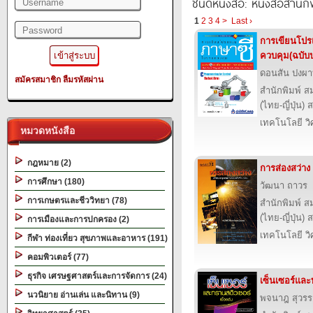
ชนิดหนังสือ: หนังสือสำนัก
1
2
3
4
>
Last ›
การเขียนโป
ควบคุม(ฉบับป
ดอนสัน ปงผ
สมัครสมาชิก
ลืมรหัสผ่าน
สำนักพิมพ์ ส
(ไทย-ญี่ปุ่น) 
เทคโนโลยี ว
หมวดหนังสือ
กฎหมาย (2)
การส่องสว่าง
การศึกษา (180)
วัฒนา ถาวร
การเกษตรและชีววิทยา (78)
สำนักพิมพ์ ส
(ไทย-ญี่ปุ่น) 
การเมืองและการปกครอง (2)
เทคโนโลยี ว
กีฬา ท่องเที่ยว สุขภาพและอาหาร (191)
คอมพิวเตอร์ (77)
ธุรกิจ เศรษฐศาสตร์และการจัดการ (24)
เซ็นเซอร์และ
นวนิยาย อ่านเล่น และนิทาน (9)
พจนาฎ สุวร