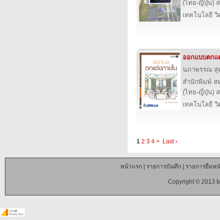
(ไทย-ญี่ปุ่น) 
เทคโนโลยี ว
ออกแบบตกแต
นภาพรรณ สุท
สำนักพิมพ์ ส
(ไทย-ญี่ปุ่น) 
เทคโนโลยี ว
1
2
3
4
>
Last ›
หน้าแรก
|
รายการบันทึก
|
รายการยืมหนั
Copyright © 2013 b