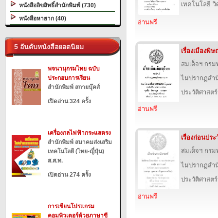
เทคโนโลยี ว
หนังสือลิขสิทธิ์สำนักพิมพ์ (730)
หนังสือหายาก (40)
อ่านฟรี
5 อันดับหนังสือยอดนิยม
เรื่องเมืองพิ
สมเด็จฯ กร
พจนานุกรมไทย ฉบับ
ประกอบการเรียน
ไม่ปรากฏสำนั
สำนักพิมพ์ สกายบุ๊คส์
ประวัติศาสตร์
เปิดอ่าน 324 ครั้ง
อ่านฟรี
เครื่องกลไฟฟ้ากระแสตรง
เรื่องก่อนประ
สำนักพิมพ์ สมาคมส่งเสริม
สมเด็จฯ กร
เทคโนโลยี (ไทย-ญี่ปุ่น)
ส.ส.ท.
ไม่ปรากฏสำนั
เปิดอ่าน 274 ครั้ง
ประวัติศาสตร์
อ่านฟรี
การเขียนโปรแกรม
คอมพิวเตอร์ด้วยภาษาซี