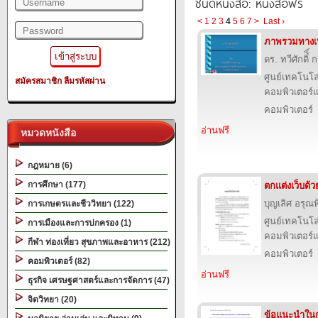
ชนิดหนังสือ: หนังสือฟรี
<
1
2
3
4
5
6
7
>
Last ›
ภาพรวมทางเ
ดร. ทวีศักดิ์ิ
ศูนย์เทคโนโล
สมัครสมาชิก
ลืมรหัสผ่าน
คอมพิวเตอร์แ
คอมพิวเตอร์
อ่านฟรี
หมวดหนังสือ
กฎหมาย (6)
การศึกษา (177)
ตกแต่งเว็บด้
บุญเลิศ อรุณพิ
การเกษตรและชีววิทยา (122)
ศูนย์เทคโนโล
การเมืองและการปกครอง (1)
คอมพิวเตอร์แ
กีฬา ท่องเที่ยว สุขภาพและอาหาร (212)
คอมพิวเตอร์
คอมพิวเตอร์ (82)
อ่านฟรี
ธุรกิจ เศรษฐศาสตร์และการจัดการ (47)
จิตวิทยา (20)
ข้อแนะนําใน