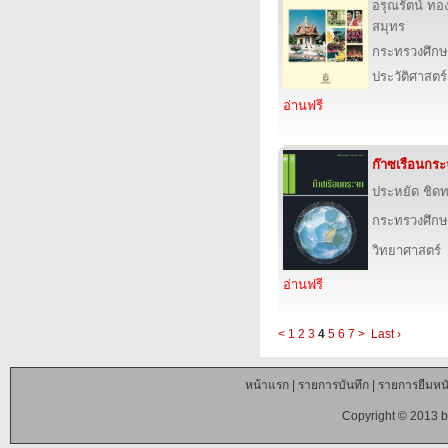
อรุณรัตน์ ทอ
สมุทร
กระทรวงศึกษ
ประวัติศาสตร์
อ่านฟรี
ก๊าซเรือนกร
ประหยัด ชิด
กระทรวงศึกษ
วิทยาศาสตร์
อ่านฟรี
<
1
2
3
4
5
6
7
>
Last ›
หน้าแรก
|
รายการบันทึก
|
รายการยืมหนั
Copyright © 2013 b