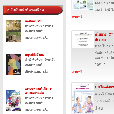
คอมพิวเตอร์แ
เทคโนโลยี ว
5 อันดับหนังสือยอดนิยม
อ่านฟรี
มลพิษทางดิน
สำนักพิมพ์มหาวิทยาลัย
เกษตรศาสตร์
นโยบาย ICT
เปิดอ่าน 675 ครั้ง
ประเทศ
ศ.ดร.ไพรัช ธ
ศูนย์เทคโนโล
มนุษย์กับสังคม
คอมพิวเตอร์แ
สำนักพิมพ์มหาวิทยาลัย
กฎหมาย
เกษตรศาสตร์
อ่านฟรี
เปิดอ่าน 487 ครั้ง
รางวัลแด่คนช
เศรษฐศาสตร์เพื่อการ
ดำเนินชีวิตที่ดี
นางอุไรรัตน์
สำนักพิมพ์มหาวิทยาลัย
กระทรวงศึกษ
เกษตรศาสตร์
ทั่วไป
เปิดอ่าน 337 ครั้ง