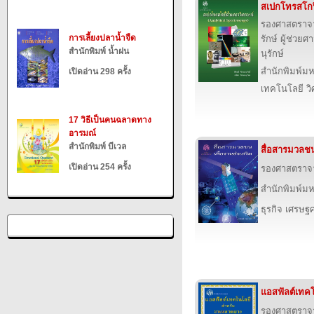
สเปกโทรสโกป
รองศาสตราจาร
การเลี้ยงปลาน้ำจืด
รักษ์ ผู้ช่ว
สำนักพิมพ์ น้ำฝน
นุรักษ์
สำนักพิมพ์ม
เปิดอ่าน 298 ครั้ง
เทคโนโลยี ว
17 วิธีเป็นคนฉลาดทาง
อารมณ์
สำนักพิมพ์ บีเวล
สื่อสารมวลชน
เปิดอ่าน 254 ครั้ง
รองศาสตราจา
สำนักพิมพ์ม
ธุรกิจ เศรษ
แอสฟัลต์เทค
รองศาสตราจาร