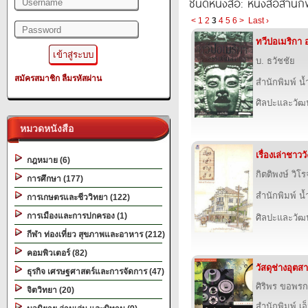
ชนิดหนังสือ: หนังสือสำนัก
<
1
2
3
4
5
6
>
Last ›
ทวีปอเมริกา
บ. ธวัชชัย
สมัครสมาชิก
ลืมรหัสผ่าน
สำนักพิมพ์ น
ศิลปะและวั
หมวดหนังสือ
เรื่องเล่าชาววั
กฎหมาย (6)
กิตติพงษ์ วิโ
การศึกษา (177)
สำนักพิมพ์ น
การเกษตรและชีววิทยา (122)
การเมืองและการปกครอง (1)
ศิลปะและวั
กีฬา ท่องเที่ยว สุขภาพและอาหาร (212)
คอมพิวเตอร์ (82)
วัสดุช่างอุต
ธุรกิจ เศรษฐศาสตร์และการจัดการ (47)
ศิริพร ขอพร
จิตวิทยา (20)
สำนักพิมพ์ เอ็