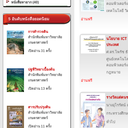
หนังสือหายาก (40)
คอมพิวเตอร์แ
เทคโนโลยี ว
5 อันดับหนังสือยอดนิยม
อ่านฟรี
การสำรวจดิน
สำนักพิมพ์มหาวิทยาลัย
นโยบาย ICT
เกษตรศาสตร์
ประเทศ
เปิดอ่าน 31 ครั้ง
ศ.ดร.ไพรัช ธ
ศูนย์เทคโนโล
คอมพิวเตอร์แ
ปฐพีวิทยาเบื้องต้น
กฎหมาย
สำนักพิมพ์มหาวิทยาลัย
เกษตรศาสตร์
อ่านฟรี
เปิดอ่าน 13 ครั้ง
รางวัลแด่คนช
นางอุไรรัตน์
สารปรับปรุงดิน
สำนักพิมพ์มหาวิทยาลัย
กระทรวงศึกษ
เกษตรศาสตร์
ทั่วไป
เปิดอ่าน 11 ครั้ง