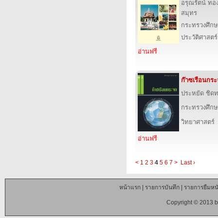
อรุณรัตน์ ทอ
สมุทร
กระทรวงศึกษ
ประวัติศาสตร์
อ่านฟรี
ก๊าซเรือนกร
ประหยัด ชิด
กระทรวงศึกษ
วิทยาศาสตร์
อ่านฟรี
<
1
2
3
4
5
6
7
>
Last ›
หน้าแรก
|
รายการบันทึก
|
รายการยืมหนั
Copyright © 2013 b