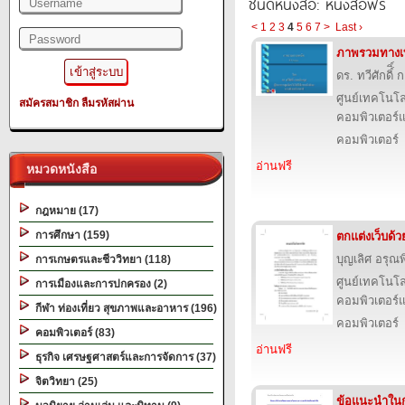
ชนิดหนังสือ: หนังสือฟรี
<
1
2
3
4
5
6
7
>
Last ›
ภาพรวมทางเ
ดร. ทวีศักดิ์ิ
ศูนย์เทคโนโล
สมัครสมาชิก
ลืมรหัสผ่าน
คอมพิวเตอร์แ
คอมพิวเตอร์
อ่านฟรี
หมวดหนังสือ
กฎหมาย (17)
การศึกษา (159)
ตกแต่งเว็บด้
บุญเลิศ อรุณพิ
การเกษตรและชีววิทยา (118)
ศูนย์เทคโนโล
การเมืองและการปกครอง (2)
คอมพิวเตอร์แ
กีฬา ท่องเที่ยว สุขภาพและอาหาร (196)
คอมพิวเตอร์
คอมพิวเตอร์ (83)
อ่านฟรี
ธุรกิจ เศรษฐศาสตร์และการจัดการ (37)
จิตวิทยา (25)
ข้อแนะนําใน