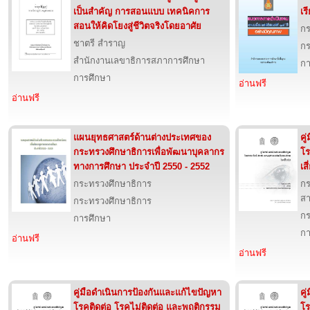
เป็นสำคัญ การสอนแบบ เทคนิคการ
เร
สอนให้คิดโยงสู่ชีวิตจริงโดยอาศัย
กร
ชาตรี สำราญ
กร
สำนักงานเลขาธิการสภาการศึกษา
กา
การศึกษา
อ่านฟรี
อ่านฟรี
แผนยุทธศาสตร์ด้านต่างประเทศของ
คู
กระทรวงศึกษาธิการเพื่อพัฒนาบุคลากร
โร
ทางการศึกษา ประจำปี 2550 - 2552
เส
กระทรวงศึกษาธิการ
กร
ส
กระทรวงศึกษาธิการ
กร
การศึกษา
กา
อ่านฟรี
อ่านฟรี
คู่มือดำเนินการป้องกันและแก้ไขปัญหา
คู
โรคติดต่อ โรคไม่ติดต่อ และพฤติกรรม
โร