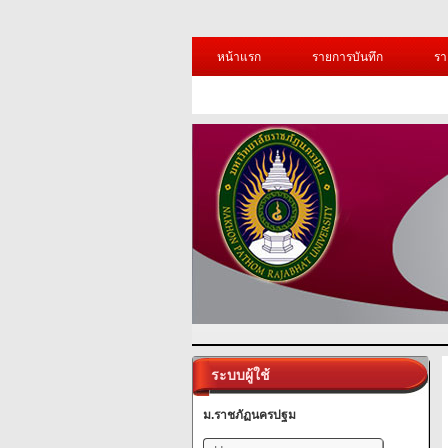
หน้าแรก
รายการบันทึก
รา
ระบบผู้ใช้
ม.ราชภัฏนครปฐม