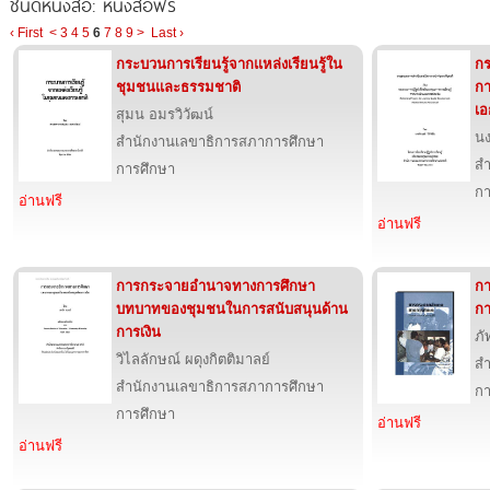
ชนิดหนังสือ: หนังสือฟรี
‹ First
<
3
4
5
6
7
8
9
>
Last ›
กระบวนการเรียนรู้จากแหล่งเรียนรู้ใน
กร
ชุมชนและธรรมชาติ
กา
เอ
สุมน อมรวิวัฒน์
นง
สำนักงานเลขาธิการสภาการศึกษา
สำ
การศึกษา
กา
อ่านฟรี
อ่านฟรี
การกระจายอำนาจทางการศึกษา
ก
บทบาทของชุมชนในการสนับสนุนด้าน
กา
การเงิน
ภั
วิไลลักษณ์ ผดุงกิตติมาลย์
สำ
สำนักงานเลขาธิการสภาการศึกษา
กา
การศึกษา
อ่านฟรี
อ่านฟรี