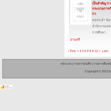
เป็นสำคัญ ก
กระบวนการเรี
กา
ทองระย้า นัย
สำนักงานเลข
การศึกษา
อ่านฟรี
‹ First
<
4
5
6
7
8
9
10
>
Last ›
หน้าแรก
|
รายการบันทึก
|
รายการยืมหนั
Copyright © 2013 b