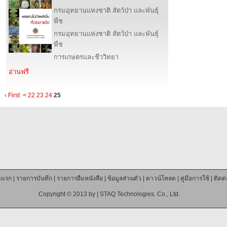
กรมอุทยานแห่งชาติ สัตว์ป่า และพันธุ์
พืช
กรมอุทยานแห่งชาติ สัตว์ป่า และพันธุ์
พืช
การเกษตรและชีววิทยา
อ่านฟรี
‹ First
<
22
23
24
25
าแรก
|
รายการบันทึก
|
รายการยืมหนังสือ
|
ข้อมูลส่วนตัว
|
ดาวน์โหลด
|
คู่มือการใช้
|
ติดต
Copyright © 2013 by |
STAQ Technologies. Co., Ltd.