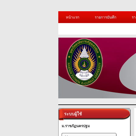
หน้าแรก
รายการบันทึก
รา
ระบบผู้ใช้
ม.ราชภัฏนครปฐม