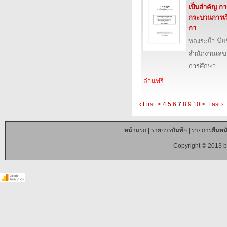
เป็นสำคัญ ก
กระบวนการเรี
กา
ทองระย้า นัย
สำนักงานเลข
การศึกษา
อ่านฟรี
‹ First
<
4
5
6
7
8
9
10
>
Last ›
หน้าแรก
|
รายการบันทึก
|
รายการยืมหนั
Copyright © 2013 b