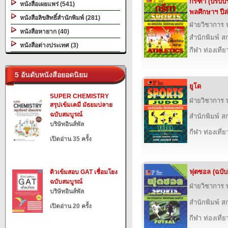
กรีฑา (ปรับป
หนังสือเผยแพร่ (541)
พลศึกษาฯ ปีล่
หนังสือลิขสิทธิ์สำนักพิมพ์ (281)
ฝ่ายวิชาการ บ
หนังสือหายาก (40)
สำนักพิมพ์ สก
หนังสือต่างประเทศ (3)
กีฬา ท่องเที
5 อันดับหนังสือยอดนิยม
ยูโด
SUPER CHEMISTRY
ฝ่ายวิชาการ บ
สรุปเข้มเคมี มัธยมปลาย
ฉบับสมบูรณ์
สำนักพิมพ์ สก
บริษัทอินส์พัล
กีฬา ท่องเที
เปิดอ่าน 35 ครั้ง
ฟุตซอล (ฉบับป
ติวเข้มสอบ GAT เชื่อมโยง
ฉบับสมบูรณ์
ฝ่ายวิชาการ บ
บริษัทอินส์พัล
สำนักพิมพ์ สก
เปิดอ่าน 20 ครั้ง
กีฬา ท่องเที