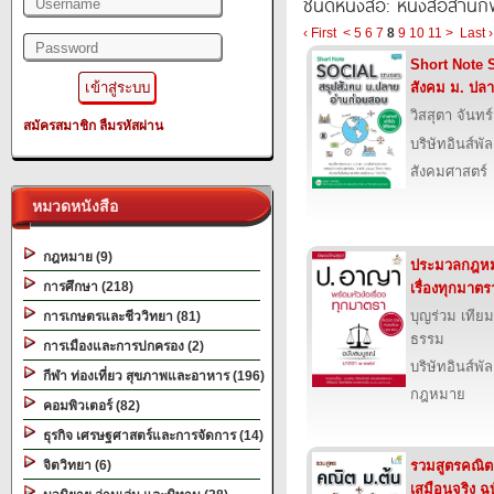
ชนิดหนังสือ: หนังสือสำนัก
‹ First
<
5
6
7
8
9
10
11
>
Last ›
Short Note 
สังคม ม. ปล
วิสสุตา จันทร
สมัครสมาชิก
ลืมรหัสผ่าน
บริษัทอินส์พัล
สังคมศาสตร์
หมวดหนังสือ
กฎหมาย (9)
ประมวลกฎหม
การศึกษา (218)
เรื่องทุกมาต
บุญร่วม เทีย
การเกษตรและชีววิทยา (81)
ธรรม
การเมืองและการปกครอง (2)
บริษัทอินส์พัล
กีฬา ท่องเที่ยว สุขภาพและอาหาร (196)
กฎหมาย
คอมพิวเตอร์ (82)
ธุรกิจ เศรษฐศาสตร์และการจัดการ (14)
จิตวิทยา (6)
รวมสูตรคณิต
เสมือนจริง ฉ