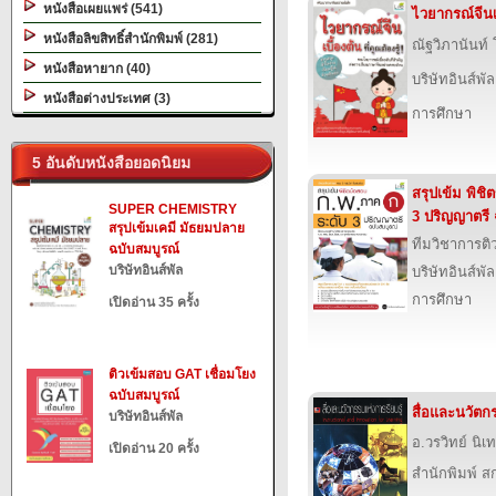
หนังสือเผยแพร่ (541)
ไวยากรณ์จีนเบื
หนังสือลิขสิทธิ์สำนักพิมพ์ (281)
ณัฐวิภานันท์ 
หนังสือหายาก (40)
บริษัทอินส์พัล
หนังสือต่างประเทศ (3)
การศึกษา
5 อันดับหนังสือยอดนิยม
สรุปเข้ม พิช
SUPER CHEMISTRY
3 ปริญญาตรี 
สรุปเข้มเคมี มัธยมปลาย
ทีมวิชาการติว
ฉบับสมบูรณ์
บริษัทอินส์พัล
บริษัทอินส์พัล
การศึกษา
เปิดอ่าน 35 ครั้ง
ติวเข้มสอบ GAT เชื่อมโยง
ฉบับสมบูรณ์
สื่อและนวัตกร
บริษัทอินส์พัล
อ.วรวิทย์ นิเท
เปิดอ่าน 20 ครั้ง
สำนักพิมพ์ สก