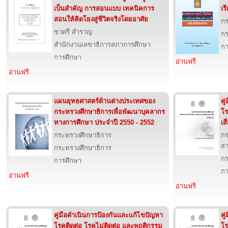
เป็นสำคัญ การสอนแบบ เทคนิคการ
เร
สอนให้คิดโยงสู่ชีวิตจริงโดยอาศัย
กร
ชาตรี สำราญ
กร
สำนักงานเลขาธิการสภาการศึกษา
กา
การศึกษา
อ่านฟรี
อ่านฟรี
แผนยุทธศาสตร์ด้านต่างประเทศของ
คู
กระทรวงศึกษาธิการเพื่อพัฒนาบุคลากร
โร
ทางการศึกษา ประจำปี 2550 - 2552
เส
กระทรวงศึกษาธิการ
กร
ส
กระทรวงศึกษาธิการ
กร
การศึกษา
กา
อ่านฟรี
อ่านฟรี
คู่มือดำเนินการป้องกันและแก้ไขปัญหา
คู
โรคติดต่อ โรคไม่ติดต่อ และพฤติกรรม
โร