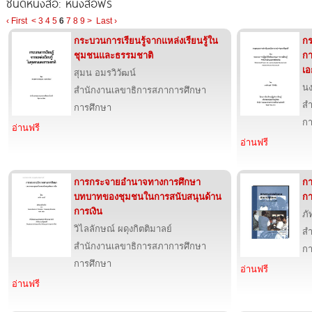
ชนิดหนังสือ: หนังสือฟรี
‹ First
<
3
4
5
6
7
8
9
>
Last ›
กระบวนการเรียนรู้จากแหล่งเรียนรู้ใน
กร
ชุมชนและธรรมชาติ
กา
เอ
สุมน อมรวิวัฒน์
นง
สำนักงานเลขาธิการสภาการศึกษา
สำ
การศึกษา
กา
อ่านฟรี
อ่านฟรี
การกระจายอำนาจทางการศึกษา
ก
บทบาทของชุมชนในการสนับสนุนด้าน
กา
การเงิน
ภั
วิไลลักษณ์ ผดุงกิตติมาลย์
สำ
สำนักงานเลขาธิการสภาการศึกษา
กา
การศึกษา
อ่านฟรี
อ่านฟรี