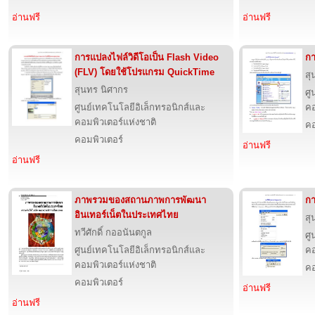
อ่านฟรี
อ่านฟรี
การแปลงไฟล์วิดีโอเป็น Flash Video
กา
(FLV) โดยใช้โปรแกรม QuickTime
สุ
สุนทร นิศากร
ศู
ศูนย์เทคโนโลยีอิเล็กทรอนิกส์และ
คอ
คอมพิวเตอร์แห่งชาติ
คอ
คอมพิวเตอร์
อ่านฟรี
อ่านฟรี
ภาพรวมของสถานภาพการพัฒนา
กา
อินเทอร์เน็ตในประเทศไทย
สุ
ทวีศักดิ์ กออนันตกูล
ศู
ศูนย์เทคโนโลยีอิเล็กทรอนิกส์และ
คอ
คอมพิวเตอร์แห่งชาติ
คอ
คอมพิวเตอร์
อ่านฟรี
อ่านฟรี