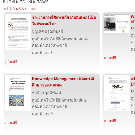
ชนิดหนังสือ: หนังสือฟรี
<
1
2
3
4
5
6
>
Last ›
We
รายงานกรณีศึกษาเกี่ยวกับอินเทอร์เน็ต
on
ในประเทศไทย
บุ
บุญเลิศ อรุณพิบูลย์
ศู
ศูนย์เทคโนโลยีอิเล็กทรอนิกส์และ
คอ
คอมพิวเตอร์แห่งชาติ
คอ
คอมพิวเตอร์
อ่านฟรี
อ่านฟรี
Knowledge Management และกรณี
สร
Dr
ศึกษาของเนคเทค
บุ
ชาลี วรกุลพิพัฒน์
ศู
ศูนย์เทคโนโลยีอิเล็กทรอนิกส์และ
คอ
คอมพิวเตอร์แห่งชาติ
คอ
คอมพิวเตอร์
อ่านฟรี
อ่านฟรี