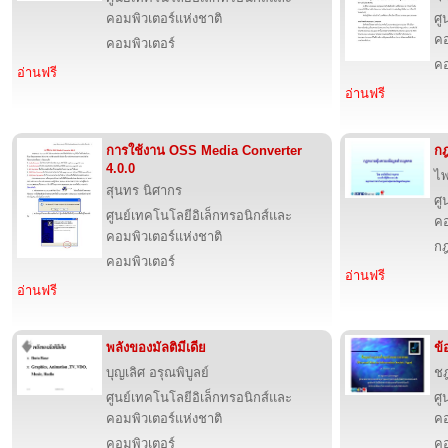
คอมพิวเตอร์แห่งชาติ
ศู
คอ
คอมพิวเตอร์
คอ
อ่านฟรี
อ่านฟรี
การใช้งาน OSS Media Converter
กฎ
4.0.0
ไพ
สุนทร นิศากร
ศู
ศูนย์เทคโนโลยีอิเล็กทรอนิกส์และ
คอ
คอมพิวเตอร์แห่งชาติ
ก
คอมพิวเตอร์
อ่านฟรี
อ่านฟรี
พลังของมัลติมีเดีย
ข้
บุญเลิศ อรุณพิบูลย์
ชฎ
ศูนย์เทคโนโลยีอิเล็กทรอนิกส์และ
ศู
คอมพิวเตอร์แห่งชาติ
คอ
คอมพิวเตอร์
คอ