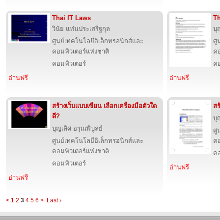
Thai IT Laws
Th
วินัย แท่นประเสริฐกุล
บุ
ศูนย์เทคโนโลยีอิเล็กทรอนิกส์และ
ศู
คอมพิวเตอร์แห่งชาติ
คอ
คอมพิวเตอร์
คอ
อ่านฟรี
อ่านฟรี
สร้างเว็บแบบเซียน เลือกเครื่องมือตัวใด
สร
ดี?
บุ
บุญเลิศ อรุณพิบูลย์
ศู
ศูนย์เทคโนโลยีอิเล็กทรอนิกส์และ
คอ
คอมพิวเตอร์แห่งชาติ
คอ
คอมพิวเตอร์
อ่านฟรี
อ่านฟรี
<
1
2
3
4
5
6
>
Last ›