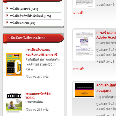
คอมพิวเตอร์
หนังสือเผยแพร่ (541)
อ่านฟรี
หนังสือลิขสิทธิ์สำนักพิมพ์ (875)
หนังสือหายาก (40)
การสร้างเอก
Adobe Acrob
5 อันดับหนังสือยอดนิยม
สุนทร นิศากร
ศูนย์เทคโนโล
การเขียนโปรแกรม
คอมพิวเตอร์ด้วยภาษาซี
คอมพิวเตอร์แ
สำนักพิมพ์ สมาคมส่งเสริม
คอมพิวเตอร์
เทคโนโลยี (ไทย-ญี่ปุ่น)
อ่านฟรี
ส.ส.ท.
เปิดอ่าน 312 ครั้ง
ความจำเป็นต้
ส่วนบุคคล
สุดยอดเทคนิคพิชิต
มนู อรดีดลเช
TOEIC
บริษัทอินส์พัล
ศูนย์เทคโนโล
คอมพิวเตอร์แ
เปิดอ่าน 238 ครั้ง
คอมพิวเตอร์