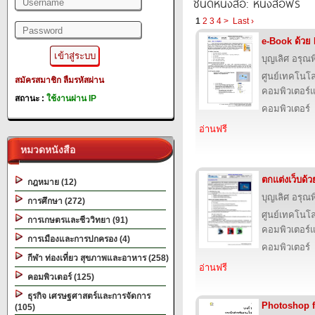
ชนิดหนังสือ: หนังสือฟรี
1
2
3
4
>
Last ›
e-Book ด้วย
บุญเลิศ อรุณพิ
ศูนย์เทคโนโล
สมัครสมาชิก
ลืมรหัสผ่าน
คอมพิวเตอร์แ
สถานะ :
ใช้งานผ่าน IP
คอมพิวเตอร์
อ่านฟรี
หมวดหนังสือ
ตกแต่งเว็บด้
กฎหมาย (12)
บุญเลิศ อรุณพิ
การศึกษา (272)
ศูนย์เทคโนโล
การเกษตรและชีววิทยา (91)
คอมพิวเตอร์แ
การเมืองและการปกครอง (4)
คอมพิวเตอร์
กีฬา ท่องเที่ยว สุขภาพและอาหาร (258)
อ่านฟรี
คอมพิวเตอร์ (125)
ธุรกิจ เศรษฐศาสตร์และการจัดการ
Photoshop 
(105)