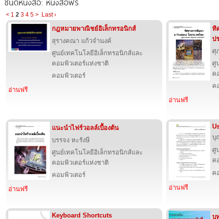
ชนิดหนังสือ: หนังสือฟรี
<
1
2
3
4
5
>
Last ›
กฎหมายพาณิชย์อิเล็กทรอนิกส์
ทิ
ป
สุรางคณา แก้วจำนงค์
ศุ
ศูนย์เทคโนโลยีอิเล็กทรอนิกส์และ
คอมพิวเตอร์แห่งชาติ
ศู
คอ
คอมพิวเตอร์
คอ
อ่านฟรี
อ่านฟรี
Us
แนะนำไฟร์วอลล์เบื้องต้น
บุ
บรรจง หะรังษี
ศู
ศูนย์เทคโนโลยีอิเล็กทรอนิกส์และ
คอ
คอมพิวเตอร์แห่งชาติ
คอ
คอมพิวเตอร์
อ่านฟรี
อ่านฟรี
Keyboard Shortcuts
บท