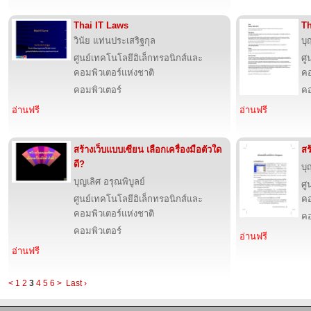
Thai IT Laws
Th
วินัย แท่นประเสริฐกุล
บุ
ศูนย์เทคโนโลยีอิเล็กทรอนิกส์และ
ศู
คอมพิวเตอร์แห่งชาติ
คอ
คอมพิวเตอร์
คอ
อ่านฟรี
อ่านฟรี
สร้างเว็บแบบเซียน เลือกเครื่องมือตัวใด
สร
ดี?
บุ
บุญเลิศ อรุณพิบูลย์
ศู
ศูนย์เทคโนโลยีอิเล็กทรอนิกส์และ
คอ
คอมพิวเตอร์แห่งชาติ
คอ
คอมพิวเตอร์
อ่านฟรี
อ่านฟรี
<
1
2
3
4
5
6
>
Last ›