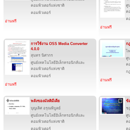
คอมพิวเตอร์แห่งชาติ
ศู
คอ
คอมพิวเตอร์
คอ
อ่านฟรี
อ่านฟรี
การใช้งาน OSS Media Converter
กฎ
4.0.0
ไพ
สุนทร นิศากร
ศู
ศูนย์เทคโนโลยีอิเล็กทรอนิกส์และ
คอ
คอมพิวเตอร์แห่งชาติ
ก
คอมพิวเตอร์
อ่านฟรี
อ่านฟรี
พลังของมัลติมีเดีย
ข้
บุญเลิศ อรุณพิบูลย์
ชฎ
ศูนย์เทคโนโลยีอิเล็กทรอนิกส์และ
ศู
คอมพิวเตอร์แห่งชาติ
คอ
คอมพิวเตอร์
คอ