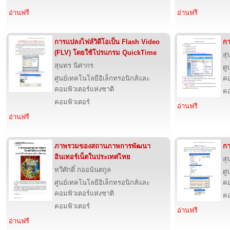
อ่านฟรี
อ่านฟรี
การแปลงไฟล์วิดีโอเป็น Flash Video
กา
(FLV) โดยใช้โปรแกรม QuickTime
สุ
สุนทร นิศากร
ศู
ศูนย์เทคโนโลยีอิเล็กทรอนิกส์และ
คอ
คอมพิวเตอร์แห่งชาติ
คอ
คอมพิวเตอร์
อ่านฟรี
อ่านฟรี
ภาพรวมของสถานภาพการพัฒนา
กา
อินเทอร์เน็ตในประเทศไทย
สุ
ทวีศักดิ์ กออนันตกูล
ศู
ศูนย์เทคโนโลยีอิเล็กทรอนิกส์และ
คอ
คอมพิวเตอร์แห่งชาติ
คอ
คอมพิวเตอร์
อ่านฟรี
อ่านฟรี