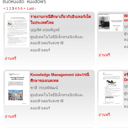
ชนิดหนังสือ: หนังสือฟรี
<
1
2
3
4
5
6
>
Last ›
We
รายงานกรณีศึกษาเกี่ยวกับอินเทอร์เน็ต
on
ในประเทศไทย
บุ
บุญเลิศ อรุณพิบูลย์
ศู
ศูนย์เทคโนโลยีอิเล็กทรอนิกส์และ
คอ
คอมพิวเตอร์แห่งชาติ
คอ
คอมพิวเตอร์
อ่านฟรี
อ่านฟรี
Knowledge Management และกรณี
สร
Dr
ศึกษาของเนคเทค
บุ
ชาลี วรกุลพิพัฒน์
ศู
ศูนย์เทคโนโลยีอิเล็กทรอนิกส์และ
คอ
คอมพิวเตอร์แห่งชาติ
คอ
คอมพิวเตอร์
อ่านฟรี
อ่านฟรี