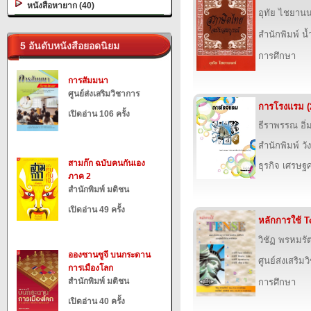
หนังสือหายาก (40)
อุทัย ไชยานน
สำนักพิมพ์ น
5 อันดับหนังสือยอดนิยม
การศึกษา
การสัมมนา
ศูนย์ส่งเสริมวิชาการ
การโรงแรม (2
เปิดอ่าน 106 ครั้ง
ธีราพรรณ อิ่
สำนักพิมพ์ วั
สามก๊ก ฉบับคนกันเอง
ธุรกิจ เศรษ
ภาค 2
สำนักพิมพ์ มติชน
เปิดอ่าน 49 ครั้ง
หลักการใช้ 
วิชัฏ พรหมรัต
อองซานซูจี บนกระดาน
ศูนย์ส่งเสริม
การเมืองโลก
สำนักพิมพ์ มติชน
การศึกษา
เปิดอ่าน 40 ครั้ง