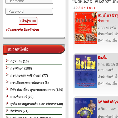
ชนิดหนังสือ: หนังสือสำนัก
1
2
3
4
>
Last ›
สมุนไพร บำรุ
ร่างกาย
ภาณุทรรศน์
สมัครสมาชิก
ลืมรหัสผ่าน
สำนักพิมพ์ น
กีฬา ท่องเที
หมวดหนังสือ
ฝังเข็ม
กฎหมาย (10)
น.พ. สมนึก 
การศึกษา (188)
ภาษานนท์
การเกษตรและชีววิทยา (77)
สำนักพิมพ์ น
การเมืองและการปกครอง (8)
กีฬา ท่องเที
กีฬา ท่องเที่ยว สุขภาพและอาหาร (180)
คอมพิวเตอร์ (79)
บุคคลสำคัญ
ธุรกิจ เศรษฐศาสตร์และการจัดการ (40)
อ.วิมล กุณร
จิตวิทยา (21)
สำนักพิมพ์ น