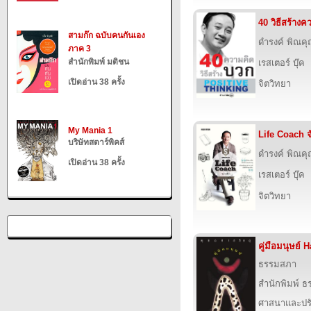
40 วิธีสร้าง
สามก๊ก ฉบับคนกันเอง
ดำรงค์ พิณค
ภาค 3
สำนักพิมพ์ มติชน
เรสเตอร์ บุ๊ค
เปิดอ่าน 38 ครั้ง
จิตวิทยา
My Mania 1
Life Coach จ
บริษัทสตาร์พิคส์
ดำรงค์ พิณค
เปิดอ่าน 38 ครั้ง
เรสเตอร์ บุ๊ค
จิตวิทยา
คู่มือมนุษย์
ธรรมสภา
สำนักพิมพ์ 
ศาสนาและปร