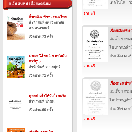
เทคโนโลยี ว
5 อันดับหนังสือยอดนิยม
อ่านฟรี
ถั่วเหลือง พืชทองของไทย
สำนักพิมพ์มหาวิทยาลัย
เกษตรศาสตร์
เรื่องเมืองพิ
เปิดอ่าน 73 ครั้ง
สมเด็จฯ กร
ไม่ปรากฏสำนั
ประเพณีไทย 4 ภาค(ฉบับ
ประวัติศาสตร์
การ์ตูน)
อ่านฟรี
สำนักพิมพ์ สกายบุ๊คส์
เปิดอ่าน 71 ครั้ง
เรื่องก่อนประ
สมเด็จฯ กร
พูดอย่างไรให้จับใจคนรัก
ไม่ปรากฏสำนั
สำนักพิมพ์ น้ำฝน
ประวัติศาสตร์
เปิดอ่าน 69 ครั้ง
อ่านฟรี